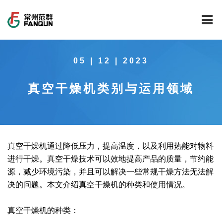
网站首页
05 | 12 | 2023
关于我们
​真空干燥机类别与运用领域
干燥设备
公司介绍
工程案例
公司风貌
新能源行业锂电池专用干燥焙烧设备
技术中心
公司荣誉
载体催化剂全自动生产线系列
新能源新材料行业
真空干燥机通过降低压力，提高温度，以及利用热能对物料
进行干燥。真空干燥技术可以效地提高产品的质量，节约能
新闻中心
范群文化
回转圆筒干燥焙烧系列
制药行业
工程实验室
源，减少环境污染，并且可以解决一些常规干燥方法无法解
决的问题。本文介绍真空干燥机的种类和使用情况。
服务中心
公司大事记
气流干燥系列
食品行业
工程技术中心
范群新闻
真空干燥机的种类：
社会责任
喷雾干燥机系列
环保行业
质量监督技术中心
行业新闻
常见问题