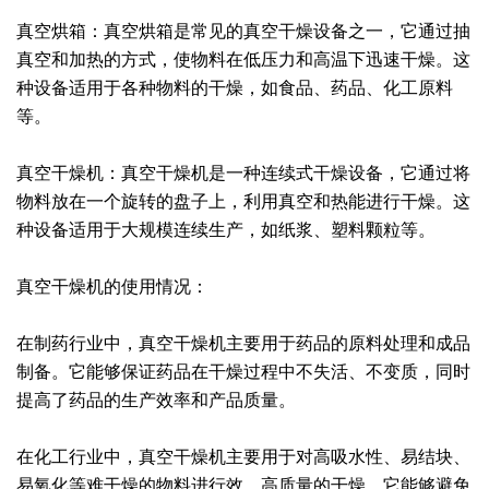
真空烘箱：真空烘箱是常见的真空干燥设备之一，它通过抽
绿色发展
带式干燥焙烧系列
化工行业
技术专栏
全球契约组织成员
真空和加热的方式，使物料在低压力和高温下迅速干燥。这
人才招聘
真空干燥系列
公共责任
绿色工厂
种设备适用于各种物料的干燥，如食品、药品、化工原料
等。
联系我们
圆盘干燥机系列
节能环保
绿色供应链
真空干燥机：真空干燥机是一种连续式干燥设备，它通过将
联系我们
桨叶式干燥系列
公益支持
物料放在一个旋转的盘子上，利用真空和热能进行干燥。这
种设备适用于大规模连续生产，如纸浆、塑料颗粒等。
载体干燥系列
社会责任报告
真空干燥机的使用情况：
滚筒干燥系列
社会责任
沸腾干燥系列
在制药行业中，真空干燥机主要用于药品的原料处理和成品
制备。它能够保证药品在干燥过程中不失活、不变质，同时
烘箱干燥系列
提高了药品的生产效率和产品质量。
管束干燥系列
在化工行业中，真空干燥机主要用于对高吸水性、易结块、
易氧化等难干燥的物料进行效、高质量的干燥。它能够避免