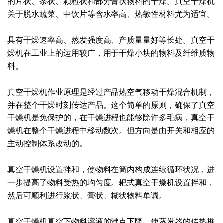
的片状、条状、颗粒状和部分膏状物料的干燥。真空干燥机
关于脱水蔬菜、中饮片等含水率高、热敏性材料尤为适宜。
绿色发展
带式干燥焙烧系列
化工行业
技术专栏
全球契约组织成员
人才招聘
真空干燥系列
公共责任
绿色工厂
具有干燥速率高、蒸发强度高、产质量量好等长处。真空干
燥机在工业上的运用较广，用于干燥小块的物料及纤维质物
联系我们
圆盘干燥机系列
节能环保
绿色供应链
料。
联系我们
桨叶式干燥系列
公益支持
真空干燥机作业原理是经过产品热空气移动干燥混合机制，
并在整个干燥时刻传达产品。这个简单的原则，确保了真空
载体干燥系列
社会责任报告
干燥机是免保护的，在干燥进程也能够除许多毛病，真空干
燥机在整个干燥进程中移动数次。但方向是由开关和相应的
滚筒干燥系列
社会责任
主动控制体系改动的。
沸腾干燥系列
真空干燥机设置拌和，使物料在筒内构成连续循环状况，进
烘箱干燥系列
一步提高了物料受热的均匀度。耙式真空干燥机设置拌和，
然后可顺利进行浆状、膏状、糊状物料单调。
管束干燥系列
真空干燥机真空下物料溶液的沸点下降，使蒸发器的传热推