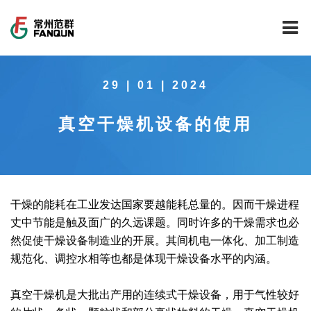
网站首页
29 | 01 | 2024
关于我们
真空干燥机设备的使用
干燥设备
公司介绍
工程案例
公司风貌
新能源行业锂电池专用干燥焙烧设备
技术中心
公司荣誉
载体催化剂全自动生产线系列
新能源新材料行业
干燥的能耗在工业发达国家要越能耗总量的。因而干燥进程
丈中节能是触及面广的久远课题。同时许多的干燥需求也必
新闻中心
范群文化
回转圆筒干燥焙烧系列
制药行业
工程实验室
然促使干燥设备制造业的开展。其间机电一体化、加工制造
规范化、调控水相等也都是体现干燥设备水平的内涵。
服务中心
公司大事记
气流干燥系列
食品行业
工程技术中心
范群新闻
真空干燥机是大批出产用的连续式干燥设备，用于气性较好
社会责任
喷雾干燥机系列
环保行业
质量监督技术中心
行业新闻
常见问题