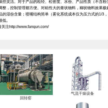
操控灵活。对于产品的粒经、松密度、水份、产品性质（不含粉
调整，控制管理都方便。对粘性大的膏状物料，糊状物料效果极
的湿份含量；喷嘴结构简单（雾化系统成本仅为压力式的1/3，
很低。
://www.fanqun.com/
气流干燥设备
回转窑