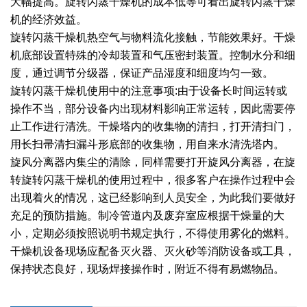
大幅提高。旋转闪蒸干燥机的成本低等可看出旋转闪蒸干燥
机的经济效益。
绿色发展
带式干燥焙烧系列
化工行业
技术专栏
全球契约组织成员
旋转闪蒸干燥机热空气与物料流化接触，节能效果好。干燥
人才招聘
真空干燥系列
公共责任
绿色工厂
机底部设置特殊的冷却装置和气压密封装置。控制水分和细
度，通过调节分级器，保证产品湿度和细度均匀一致。
联系我们
圆盘干燥机系列
节能环保
绿色供应链
旋转闪蒸干燥机使用中的注意事项:由于设备长时间运转或
操作不当，部分设备内出现材料影响正常运转，因此需要停
联系我们
桨叶式干燥系列
公益支持
止工作进行清洗。干燥塔内的收集物的清扫，打开清扫门，
用长扫帚清扫漏斗形底部的收集物，用自来水清洗塔内。
载体干燥系列
社会责任报告
旋风分离器内集尘的清除，同样需要打开旋风分离器，在旋
转旋转闪蒸干燥机的使用过程中，很多客户在操作过程中会
滚筒干燥系列
社会责任
出现着火的情况，这已经影响到人员安全，为此我们要做好
沸腾干燥系列
充足的预防措施。制冷管道内及废弃室应根据干燥量的大
小，定期必须按照说明书规定执行，不得使用雾化的燃料。
烘箱干燥系列
干燥机设备现场应配备灭火器、灭火砂等消防设备或工具，
保持状态良好，现场焊接操作时，附近不得有易燃物品。
管束干燥系列