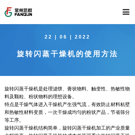
网站首页
22 | 06 | 2022
关于我们
旋转闪蒸干燥机的使用方法
干燥设备
公司介绍
工程案例
公司风貌
新能源行业锂电池专用干燥焙烧设备
技术中心
公司荣誉
载体催化剂全自动生产线系列
新能源新材料行业
旋转闪蒸干燥机是处理滤饼、膏状物料、触变性、热敏性物
料及颗粒、粉状物料的理想设备。
新闻中心
范群文化
回转圆筒干燥焙烧系列
制药行业
工程实验室
特点是干燥气体进入干燥机产生强气流，有效防止材料粘壁
和热敏性材料变质，一次干燥成均匀的粉状产品，节省筛分
服务中心
公司大事记
气流干燥系列
食品行业
工程技术中心
范群新闻
等工序。
旋转闪蒸干燥机结构简单，旋转闪蒸干燥机加工的产业质量
社会责任
喷雾干燥机系列
环保行业
质量监督技术中心
行业新闻
常见问题