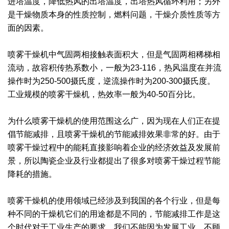
进塔温度，降低热风的出塔温度，出塔热风循环利用；另外
是干燥物质本身的性质控制，燃料问题，干燥介质性质等方
绿色发展
带式干燥焙烧系列
化工行业
技术专栏
全球契约组织成员
面的因素。
人才招聘
真空干燥系列
公共责任
绿色工厂
喷雾干燥机中气固两相接触表面积大，但是气固两相稀梯相
联系我们
圆盘干燥机系列
节能环保
绿色供应链
流动，故容积传热系数小，一般为23-116，热风温度在并流
操作时为250-500摄氏度，逆流操作时为200-300摄氏度。
联系我们
桨叶式干燥系列
公益支持
工业规模的喷雾干燥机，热效率一般为40-50百分比。
载体干燥系列
社会责任报告
为什么喷雾干燥机的使用范围这么广，因为现在人们正在提
倡节能减排，且喷雾干燥机的节能减排效果非常的好。由于
滚筒干燥系列
社会责任
喷雾干燥过程中的能耗直接影响着企业的经济效益及发展前
沸腾干燥系列
景，所以陶瓷企业及行业都提出了很多对喷雾干燥过程节能
降耗的措施。
烘箱干燥系列
喷雾干燥机的使用领域已经涉及到我国的各个行业，但是每
管束干燥系列
种不同的干燥机它们的用途都是不同的，节能减排工作是这
个时代对于工业生产的要求，我们不能因为发展工业，不顾