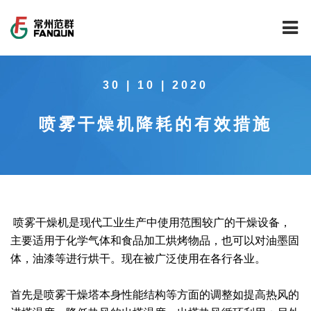
网站首页
30 | 10 | 2020
关于我们
喷雾干燥机降耗的有效措施
干燥设备
公司介绍
工程案例
公司风貌
新能源行业锂电池专用干燥焙烧设备
技术中心
公司荣誉
载体催化剂全自动生产线系列
新能源新材料行业
喷雾干燥机是现代工业生产中使用范围较广的干燥设备，
新闻中心
范群文化
回转圆筒干燥焙烧系列
制药行业
工程实验室
主要适用于化学气体和食品加工烘烤物品，也可以对油墨固
体，油漆等进行烘干。现在被广泛使用在各行各业。
服务中心
公司大事记
气流干燥系列
食品行业
工程技术中心
范群新闻
首先是喷雾干燥塔本身性能结构等方面的调整如提高热风的
社会责任
喷雾干燥机系列
环保行业
质量监督技术中心
行业新闻
常见问题