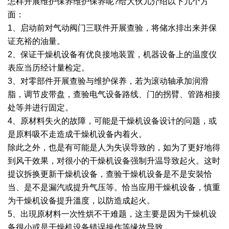
怎样开展维护保养维护保养呢?给大伙儿介绍以下几个方
面：
绿色发展
带式干燥焙烧系列
化工行业
技术专栏
全球契约组织成员
1、启动前对气动阀门三联件开展查验，将储水排出来并保
人才招聘
真空干燥系列
公共责任
绿色工厂
证充裕的油量。
2、保证干燥机设备有优良接地装置，机器设备上的温度仪
联系我们
圆盘干燥机系列
节能环保
绿色供应链
表应当历经计量检定。
3、对零部件开展查验与维护保养，若为滚动轴承加润滑
联系我们
桨叶式干燥系列
公益支持
脂，调节皮带盘，查验电气设备路线、门的拐臂、管路相接
处等并进行固定。
载体干燥系列
社会责任报告
4、原材料失火的故障，可能是干燥机设备设计的问题，或
是原料吸不走造成干燥机设备内着火。
滚筒干燥系列
社会责任
除此之外，也是有可能是人为失误导致的，如为了更好地得
沸腾干燥系列
到风干效果，对很小的干燥机设备强制升温导致起火。这时
提议拆换更新干燥机设备，查验干燥机设备是不是安裝恰
烘箱干燥系列
当、是不是漏汽或提升气压等。恰当应用干燥机设备，慎重
为干燥机设备提升溫度，以防造成起火。
管束干燥系列
5、出現原材料一次性烘不干难题，这主要是因为干燥机设
备很小或是干燥机设备错误操作等缘故导致。