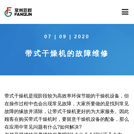
网站首页
07 | 09 | 2020
关于我们
带式干燥机的故障维修
干燥设备
公司介绍
工程案例
公司风貌
新能源行业锂电池专用干燥焙烧设备
技术中心
公司荣誉
载体催化剂全自动生产线系列
新能源新材料行业
带式干燥机是现阶段较为高效率环保节能的干燥机设备，但
新闻中心
范群文化
回转圆筒干燥焙烧系列
制药行业
工程实验室
在操作过程中也会出现常见故障，大家所要做的是找到常见
故障的缘故并清除，让带式干燥机更好的为大家服务。因此
服务中心
公司大事记
气流干燥系列
食品行业
工程技术中心
范群新闻
顾客在购买带式干燥机时，要留意干燥机设备的配备，那么
在应用中常见问题有什么?如何解决?
社会责任
喷雾干燥机系列
环保行业
质量监督技术中心
行业新闻
常见问题