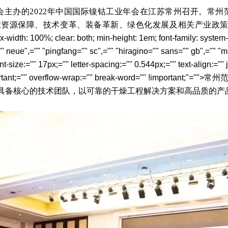
协会主办的2022年中国国际镍钴工业年会在江苏常州召开
。
常州
业资源保障、技术变革、装备革新、绿色化发展及相关产业政
x-width: 100%; clear: both; min-height: 1em; font-family: system
neue",="" "pingfang="" sc",="" "hiragino="" sans="" gb",="" "mi
ont-size:="" 17px;="" letter-spacing:="" 0.544px;="" text-align:="" 
rtant;="" overflow-wrap:="" break-word="" !important;"="">
常州
具备核心的技术团队，以可靠的干燥工程解决方案和高品质的产