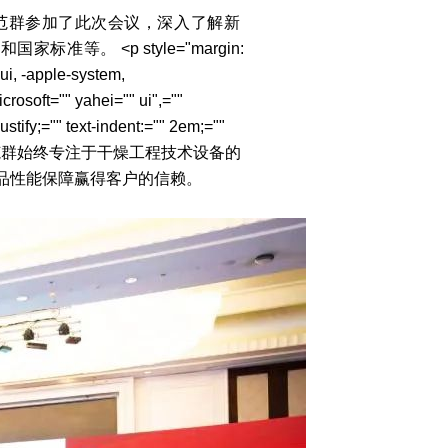
范群
参加
了此次会议，深入
了解新
策和国家标准等。
<p style="margin:
-ui, -apple-system,
crosoft="" yahei="" ui",=""
justify;="" text-indent:="" 2em;=""
范群始终专注于干燥工程技术设备的
品性能保障赢得客户的信赖。