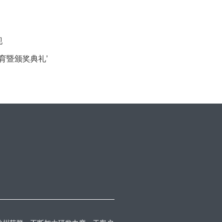
现
教育暨颁奖典礼’