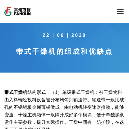
网站首页
22 | 06 | 2020
关于我们
​带式干燥机的组成和优缺点
干燥设备
公司介绍
工程案例
公司风貌
新能源行业锂电池专用干燥焙烧设备
技术中心
公司荣誉
载体催化剂全自动生产线系列
新能源新材料行业
带式干燥机
结构形式：（1）单级带式干燥机：被干燥物料
新闻中心
范群文化
回转圆筒干燥焙烧系列
制药行业
工程实验室
由入料端经投料设备被分布均匀到输送带。输送带一般用破
孔的不锈钢板金属薄板做成，由电动机经变速器推动，能够
服务中心
公司大事记
气流干燥系列
食品行业
工程技术中心
范群新闻
变速。干燥主机箱体一般隔开成好多个模块，便于单独操纵
运作主要参数，提升实际操作。干燥中间有一防护段，在这
社会责任
喷雾干燥机系列
环保行业
质量监督技术中心
行业新闻
常见问题