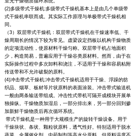
里无干燥物质循环系统。
(2)多级带式干燥机:多级带式干燥机基本上是由几个单级带
绿色发展
带式干燥焙烧系列
化工行业
技术专栏
全球契约组织成员
式干燥机串联而成。其实际工作原理与单极带式干燥机相
人才招聘
真空干燥系列
公共责任
绿色工厂
同。
（3）双层带式干燥机：双层带式干燥机在干燥速率低、干
联系我们
圆盘干燥机系列
节能环保
绿色供应链
燥周期长的情况下较为常见。虚梁设定挡板以机构干燥物质
的定项流动性，使原材料干燥匀称。双层带干机占地面积
联系我们
桨叶式干燥系列
公益支持
少，构造简易，普遍应用于干燥谷类原材料。然而，由于在
实际操作过程中多次卸料和浇注，不适用于干燥和容易粘附
载体干燥系列
社会责任报告
传送带和不允许破裂的原料。
(4)冲击带式干燥机:冲击带式干燥机适用于干燥、浮躁的纺
滚筒干燥系列
社会责任
织品、烟草、板材等片状原料的表面涂装。冲击带式输送机
沸腾干燥系列
一般由两条输送带组成。冲击性式带机可隔开成模块开展单
独操纵。干燥物质加湿后，一部分排出来，另一部分回到掺
烘箱干燥系列
加新鮮干燥物质后再次循环系统。
带式干燥机是一种用于大规模生产的旋转干燥设备。用于
管束干燥系列
干燥块状、条状、颗粒状原料，透气性好。特别适用于脱水
蔬菜、金属催化剂、中药制剂等高水分原料，但原料温度不