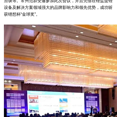
洽谈等。常州范群受邀参加此次会议，并且凭借在锂盐提锂
设备及解决方案领域强大的品牌影响力和领先优势，成功斩
绿色发展
带式干燥焙烧系列
化工行业
技术专栏
全球契约组织成员
获锂想杯“金球奖”。
人才招聘
真空干燥系列
公共责任
绿色工厂
联系我们
圆盘干燥机系列
节能环保
绿色供应链
联系我们
桨叶式干燥系列
公益支持
载体干燥系列
社会责任报告
滚筒干燥系列
社会责任
沸腾干燥系列
烘箱干燥系列
管束干燥系列