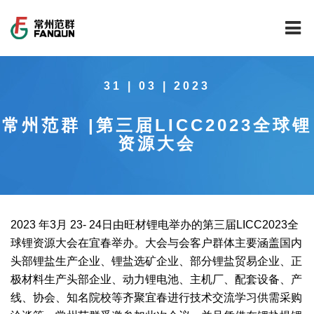
网站首页
31 | 03 | 2023
关于我们
常州范群 |第三届LICC2023全球锂
干燥设备
公司介绍
资源大会
工程案例
公司风貌
新能源行业锂电池专用干燥焙烧设备
技术中心
公司荣誉
载体催化剂全自动生产线系列
新能源新材料行业
2023 年3月 23- 24日由旺材锂电举办的第三届LICC2023全
新闻中心
范群文化
回转圆筒干燥焙烧系列
制药行业
工程实验室
球锂资源大会在宜春举办。大会与会客户群体主要涵盖国内
头部锂盐生产企业、锂盐选矿企业、部分锂盐贸易企业、正
服务中心
公司大事记
气流干燥系列
食品行业
工程技术中心
范群新闻
极材料生产头部企业、动力锂电池、主机厂、配套设备、产
线、协会、知名院校等齐聚宜春进行技术交流学习供需采购
社会责任
喷雾干燥机系列
环保行业
质量监督技术中心
行业新闻
常见问题