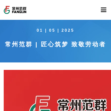
网站首页
01 | 05 | 2025
关于我们
常州范群 | 匠心筑梦 致敬劳动者
干燥设备
公司介绍
工程案例
公司风貌
新能源行业锂电池专用干燥焙烧设备
技术中心
公司荣誉
载体催化剂全自动生产线系列
新能源新材料行业
新闻中心
范群文化
回转圆筒干燥焙烧系列
制药行业
工程实验室
服务中心
公司大事记
气流干燥系列
食品行业
工程技术中心
范群新闻
社会责任
喷雾干燥机系列
环保行业
质量监督技术中心
行业新闻
常见问题