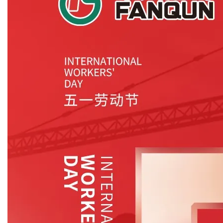
绿色发展
带式干燥焙烧系列
化工行业
技术专栏
全球契约组织成员
人才招聘
真空干燥系列
公共责任
绿色工厂
联系我们
圆盘干燥机系列
节能环保
绿色供应链
联系我们
桨叶式干燥系列
公益支持
载体干燥系列
社会责任报告
滚筒干燥系列
社会责任
沸腾干燥系列
烘箱干燥系列
管束干燥系列