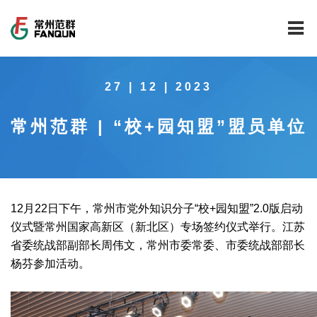
网站首页
27 | 12 | 2023
关于我们
常州范群 | “校+园知盟”盟员单位
干燥设备
公司介绍
工程案例
公司风貌
新能源行业锂电池专用干燥焙烧设备
技术中心
公司荣誉
载体催化剂全自动生产线系列
新能源新材料行业
12月22日下午，常州市党外知识分子“校+园知盟”2.0版启动
仪式暨常州国家高新区（新北区）专场签约仪式举行。江苏
新闻中心
范群文化
回转圆筒干燥焙烧系列
制药行业
工程实验室
省委统战部副部长周伟文，常州市委常委、市委统战部部长
杨芬参加活动。
服务中心
公司大事记
气流干燥系列
食品行业
工程技术中心
范群新闻
社会责任
喷雾干燥机系列
环保行业
质量监督技术中心
行业新闻
常见问题