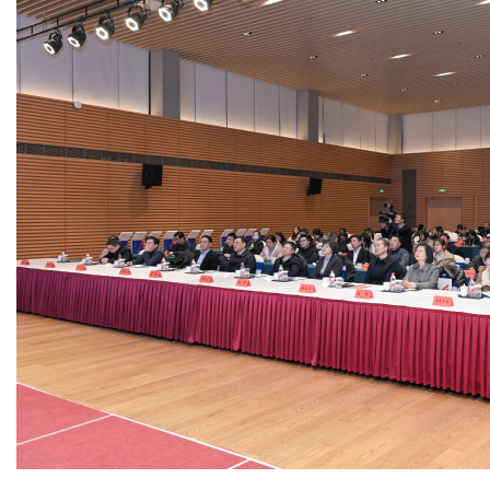
绿色发展
带式干燥焙烧系列
化工行业
技术专栏
全球契约组织成员
人才招聘
真空干燥系列
公共责任
绿色工厂
联系我们
圆盘干燥机系列
节能环保
绿色供应链
联系我们
桨叶式干燥系列
公益支持
载体干燥系列
社会责任报告
滚筒干燥系列
社会责任
沸腾干燥系列
烘箱干燥系列
管束干燥系列