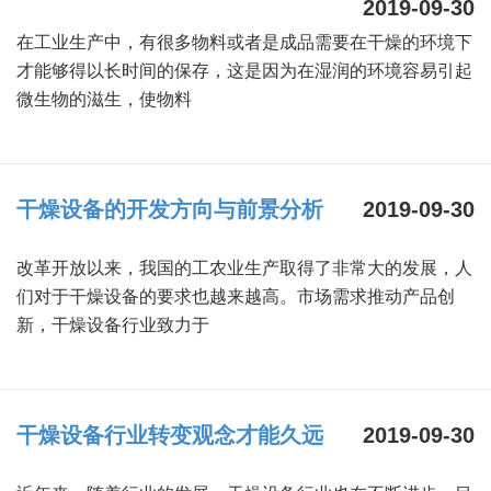
2019-09-30
绿色发展
带式干燥焙烧系列
化工行业
技术专栏
全球契约组织成员
在工业生产中，有很多物料或者是成品需要在干燥的环境下
才能够得以长时间的保存，这是因为在湿润的环境容易引起
人才招聘
真空干燥系列
公共责任
绿色工厂
微生物的滋生，使物料
联系我们
圆盘干燥机系列
节能环保
绿色供应链
联系我们
桨叶式干燥系列
公益支持
干燥设备的开发方向与前景分析
2019-09-30
载体干燥系列
社会责任报告
改革开放以来，我国的工农业生产取得了非常大的发展，人
滚筒干燥系列
社会责任
们对于干燥设备的要求也越来越高。市场需求推动产品创
新，干燥设备行业致力于
沸腾干燥系列
烘箱干燥系列
干燥设备行业转变观念才能久远
2019-09-30
管束干燥系列