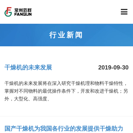
网站首页
行业新闻
关于我们
干燥设备
公司介绍
干燥机的未来发展
2019-09-30
工程案例
公司风貌
新能源行业锂电池专用干燥焙烧设备
干燥机的未来发展将在深入研究干燥机理和物料干燥特性，
技术中心
公司荣誉
载体催化剂全自动生产线系列
新能源新材料行业
掌握对不同物料的最优操作条件下，开发和改进干燥机；另
外，大型化、高强度、
新闻中心
范群文化
回转圆筒干燥焙烧系列
制药行业
工程实验室
服务中心
公司大事记
气流干燥系列
食品行业
工程技术中心
范群新闻
国产干燥机为我国各行业的发展提供干燥助力
社会责任
喷雾干燥机系列
环保行业
质量监督技术中心
行业新闻
常见问题