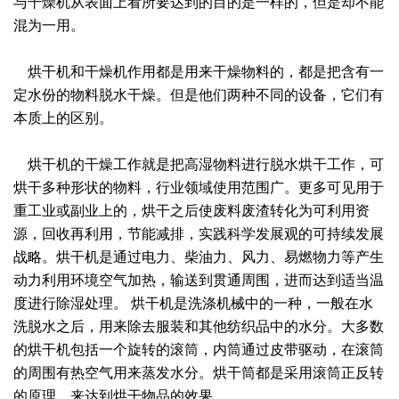
与干燥机从表面上看所要达到的目的是一样的，但是却不能
混为一用。
绿色发展
带式干燥焙烧系列
化工行业
技术专栏
全球契约组织成员
人才招聘
真空干燥系列
公共责任
绿色工厂
烘干机和干燥机作用都是用来干燥物料的，都是把含有一
定水份的物料脱水干燥。但是他们两种不同的设备，它们有
联系我们
圆盘干燥机系列
节能环保
绿色供应链
本质上的区别。
联系我们
桨叶式干燥系列
公益支持
烘干机的干燥工作就是把高湿物料进行脱水烘干工作，可
烘干多种形状的物料，行业领域使用范围广。更多可见用于
载体干燥系列
社会责任报告
重工业或副业上的，烘干之后使废料废渣转化为可利用资
源，回收再利用，节能减排，实践科学发展观的可持续发展
滚筒干燥系列
社会责任
战略。烘干机是通过电力、柴油力、风力、易燃物力等产生
沸腾干燥系列
动力利用环境空气加热，输送到贯通周围，进而达到适当温
度进行除湿处理。 烘干机是洗涤机械中的一种，一般在水
烘箱干燥系列
洗脱水之后，用来除去服装和其他纺织品中的水分。大多数
的烘干机包括一个旋转的滚筒，内筒通过皮带驱动，在滚筒
管束干燥系列
的周围有热空气用来蒸发水分。烘干筒都是采用滚筒正反转
的原理，来达到烘干物品的效果。