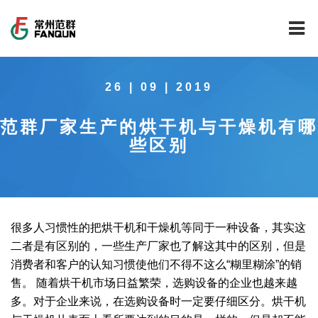
网站首页
26 | 09 | 2019
关于我们
范群厂家生产的烘干机与干燥机有哪
干燥设备
公司介绍
些区别
工程案例
公司风貌
新能源行业锂电池专用干燥焙烧设备
技术中心
公司荣誉
载体催化剂全自动生产线系列
新能源新材料行业
很多人习惯性的把烘干机和干燥机等同于一种设备，其实这
新闻中心
范群文化
回转圆筒干燥焙烧系列
制药行业
工程实验室
二者是有区别的，一些生产厂家也了解这其中的区别，但是
消费者和客户的认知习惯使他们不得不这么“糊里糊涂”的销
服务中心
公司大事记
气流干燥系列
食品行业
工程技术中心
范群新闻
售。 随着烘干机市场日益繁荣，选购设备的企业也越来越
多。对于企业来说，在选购设备时一定要仔细区分。烘干机
社会责任
喷雾干燥机系列
环保行业
质量监督技术中心
行业新闻
常见问题