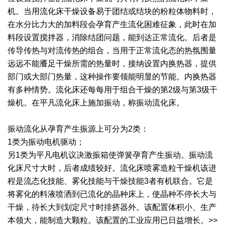
干燥配套装置
机。当用流化床干燥设备易于团结或结块的粉粒体物料时，
在水分比力大的加料段会孕育产生流化困难征象，此时在加
料段设置搅拌器，消除结团问题，能到达正常流化。后者是
传导传热与对流传热的组合，当用于正常流化态的热氛围量
远远不能餍足干燥所需的热量时，接纳设置内换热器，提供
部门或大部门热量，这种操作要领能明显的节能。内换热器
有多种情势。流化床还每每用于组合干燥的第2级与第3级干
燥机。在平凡流化床上施加振动，称振动流化床。
振动流化从孕育产生振源上可分为2类：
1类为振动电机驱动；
另1类为平凡电机议决激振箱使弹簧孕育产生振动。振动流
化床尺寸大时，后者成绩较好。流化床喷雾造粒干燥机该进
程是流态化技能、雾化技能与干燥技能3者有机联合。它是
将雾化的料液喷洒到已流化的晶种床上，使晶种不停长大与
干燥，待长大到划定尺寸时排挤器外。该配置体积小、生产
本领大，能制造大颗粒。该配置的工业应用已日益增长。>>