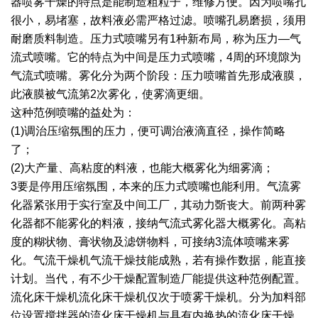
器喷雾干燥的特点是能制造粗粒子，维修方便。因为喷嘴孔
很小，易堵塞，故料液必需严格过滤。喷嘴孔易磨损，须用
绿色发展
带式干燥焙烧系列
化工行业
技术专栏
全球契约组织成员
耐磨质料制造。压力式喷嘴另有1种新布局，称为压力—气
人才招聘
真空干燥系列
公共责任
绿色工厂
流式喷嘴。它的特点为中间是压力式喷嘴，4周的环境隙为
气流式喷嘴。雾化分为两个阶段：压力喷嘴首先形成液膜，
联系我们
圆盘干燥机系列
节能环保
绿色供应链
此液膜被气流第2次雾化，使雾滴更细。
这种范例喷嘴的益处为：
联系我们
桨叶式干燥系列
公益支持
(1)调治压缩氛围的压力，便可调治液滴直径，操作简略
了；
载体干燥系列
社会责任报告
(2)大产量、高粘度的料液，也能大概雾化为细雾滴；
3要是停用压缩氛围，本来的压力式喷嘴也能利用。气流雾
滚筒干燥系列
社会责任
化器紧张用于实行室及中间工厂，其动力斲丧大。前两种雾
沸腾干燥系列
化器都不能雾化的料液，接纳气流式雾化器大概雾化。高粘
度的糊状物、膏状物及滤饼物料，可接纳3流体喷嘴来雾
烘箱干燥系列
化。气流干燥机气流干燥技能成熟，若有操作数据，能直接
计划。当代，有不少干燥配置制造厂能提供这种范例配置。
管束干燥系列
流化床干燥机流化床干燥机仅次于喷雾干燥机。分为加料部
位设置搅拌器的流化床干燥机与具有内换热的流化床干燥