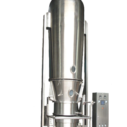
绿色发展
带式干燥焙烧系列
化工行业
技术专栏
全球契约组织成员
人才招聘
真空干燥系列
公共责任
绿色工厂
联系我们
圆盘干燥机系列
节能环保
绿色供应链
联系我们
桨叶式干燥系列
公益支持
载体干燥系列
社会责任报告
滚筒干燥系列
社会责任
沸腾干燥系列
烘箱干燥系列
管束干燥系列