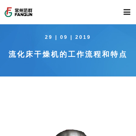
网站首页
29 | 09 | 2019
关于我们
流化床干燥机的工作流程和特点
干燥设备
公司介绍
工程案例
公司风貌
新能源行业锂电池专用干燥焙烧设备
技术中心
公司荣誉
载体催化剂全自动生产线系列
新能源新材料行业
新闻中心
范群文化
回转圆筒干燥焙烧系列
制药行业
工程实验室
服务中心
公司大事记
气流干燥系列
食品行业
工程技术中心
范群新闻
社会责任
喷雾干燥机系列
环保行业
质量监督技术中心
行业新闻
常见问题