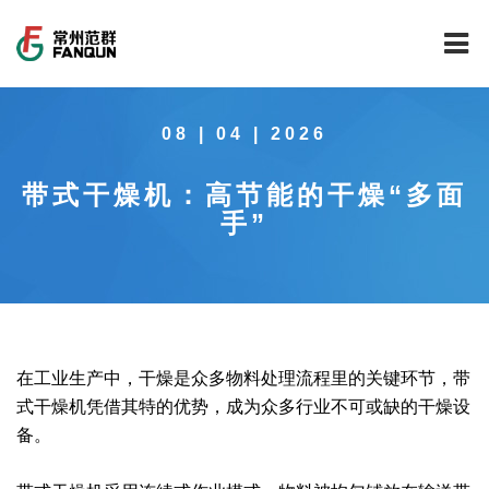
网站首页
08 | 04 | 2026
关于我们
带式干燥机：高节能的干燥“多面
干燥设备
公司介绍
手”
工程案例
公司风貌
新能源行业锂电池专用干燥焙烧设备
技术中心
公司荣誉
载体催化剂全自动生产线系列
新能源新材料行业
新闻中心
范群文化
回转圆筒干燥焙烧系列
制药行业
工程实验室
在工业生产中，干燥是众多物料处理流程里的关键环节，带
式干燥机凭借其特的优势，成为众多行业不可或缺的干燥设
服务中心
公司大事记
气流干燥系列
食品行业
工程技术中心
范群新闻
备。
社会责任
喷雾干燥机系列
环保行业
质量监督技术中心
行业新闻
常见问题