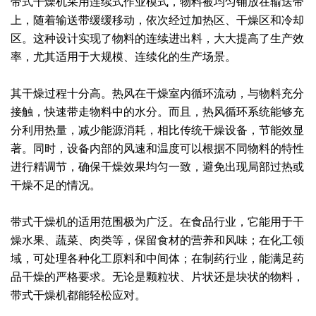
带式干燥机采用连续式作业模式，物料被均匀铺放在输送带
上，随着输送带缓缓移动，依次经过加热区、干燥区和冷却
绿色发展
带式干燥焙烧系列
化工行业
技术专栏
全球契约组织成员
区。这种设计实现了物料的连续进出料，大大提高了生产效
人才招聘
真空干燥系列
公共责任
绿色工厂
率，尤其适用于大规模、连续化的生产场景。
联系我们
圆盘干燥机系列
节能环保
绿色供应链
其干燥过程十分高。热风在干燥室内循环流动，与物料充分
接触，快速带走物料中的水分。而且，热风循环系统能够充
联系我们
桨叶式干燥系列
公益支持
分利用热量，减少能源消耗，相比传统干燥设备，节能效显
著。同时，设备内部的风速和温度可以根据不同物料的特性
载体干燥系列
社会责任报告
进行精调节，确保干燥效果均匀一致，避免出现局部过热或
干燥不足的情况。
滚筒干燥系列
社会责任
沸腾干燥系列
带式干燥机的适用范围极为广泛。在食品行业，它能用于干
燥水果、蔬菜、肉类等，保留食材的营养和风味；在化工领
烘箱干燥系列
域，可处理各种化工原料和中间体；在制药行业，能满足药
品干燥的严格要求。无论是颗粒状、片状还是块状的物料，
管束干燥系列
带式干燥机都能轻松应对。