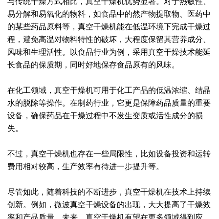
与传统干燥方式相比，真空干燥机优势显著。对于热敏性、
易分解和易氧化的物料，如食品中的然产物提取物、医药中
绿色发展
带式干燥焙烧系列
化工行业
技术专栏
全球契约组织成员
的某些药品原料等，真空干燥机能在低温环境下完成干燥过
人才招聘
真空干燥系列
公共责任
绿色工厂
程，避免高温对物料特性的破坏，大程度保留其营养成分、
风味和生理活性。以食品行业为例，采用真空干燥技术能延
联系我们
圆盘干燥机系列
节能环保
绿色供应链
长食品的保质期，同时好地保存食品原有的风味。
联系我们
桨叶式干燥系列
公益支持
在化工领域，真空干燥机可用于化工产品的低温浓缩、结晶
水的脱除等操作。在制药行业，它更是保障药品质量的重要
载体干燥系列
社会责任报告
设备，确保药品在干燥过程中不发生变质或活性成分的损
失。
滚筒干燥系列
社会责任
沸腾干燥系列
不过，真空干燥机也存在一些局限性，比如设备投资和运转
费用相对较高，生产效率有待进一步提升等。
烘箱干燥系列
尽管如此，随着科技的不断进步，真空干燥机在技术上持续
管束干燥系列
创新。例如，微波真空干燥设备的出现，大大提高了干燥效
率和产品质量。未来，真空干燥机有望在更多领域得到应