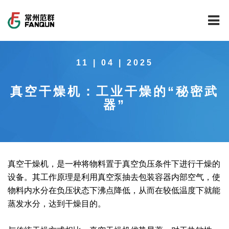
网站首页
11 | 04 | 2025
关于我们
真空干燥机：工业干燥的“秘密武
干燥设备
公司介绍
器”
工程案例
公司风貌
新能源行业锂电池专用干燥焙烧设备
技术中心
公司荣誉
载体催化剂全自动生产线系列
新能源新材料行业
真空干燥机，是一种将物料置于真空负压条件下进行干燥的
新闻中心
范群文化
回转圆筒干燥焙烧系列
制药行业
工程实验室
设备。其工作原理是利用真空泵抽去包装容器内部空气，使
物料内水分在负压状态下沸点降低，从而在较低温度下就能
服务中心
公司大事记
气流干燥系列
食品行业
工程技术中心
范群新闻
蒸发水分，达到干燥目的。
社会责任
喷雾干燥机系列
环保行业
质量监督技术中心
行业新闻
常见问题