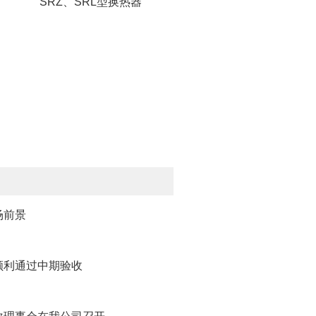
SRZ、SRL型换热器
场前景
顺利通过中期验收