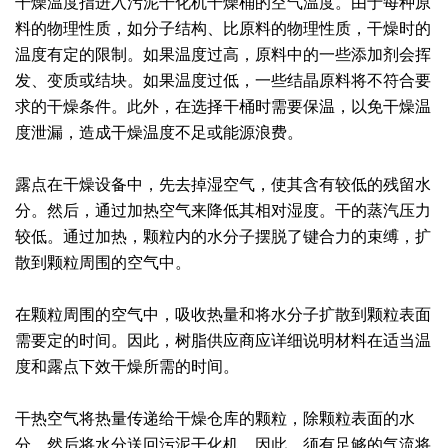
干燥温度指进入污泥干化机干燥桶的空气温度。由于每种原
料的物理性质，如分子结构、比原料的物理性质，干燥时的
绿色发展
带式干燥焙烧系列
化工行业
技术专栏
全球契约组织成员
温度有定的限制。如果温度过高，原料中的一些添加剂会挥
人才招聘
真空干燥系列
公共责任
绿色工厂
发、变质或结块。如果温度过低，一些结晶原料将不符合要
求的干燥条件。此外，在选择干桶时需要保温，以免干燥温
联系我们
圆盘干燥机系列
节能环保
绿色供应链
度泄漏，造成干燥温度不足或能源浪费。
联系我们
桨叶式干燥系列
公益支持
露点在干燥设备中，先去掉湿空气，使其含有较低的残留水
分。然后，通过加热空气来降低其相对湿度。干的蒸汽压力
载体干燥系列
社会责任报告
较低。通过加热，颗粒内的水分子摆脱了键合力的束缚，扩
散到颗粒周围的空气中。
滚筒干燥系列
社会责任
沸腾干燥系列
在颗粒周围的空气中，吸收热量和将水分子扩散到颗粒表面
需要定的时间。因此，树脂供应商应详细说明材料在适当温
烘箱干燥系列
度和露点下效干燥所需的时间。
管束干燥系列
干热空气将热量传递给干燥仓库的颗粒，除颗粒表面的水
分，然后将水分送回污泥干化机。因此，须有足够的气流将