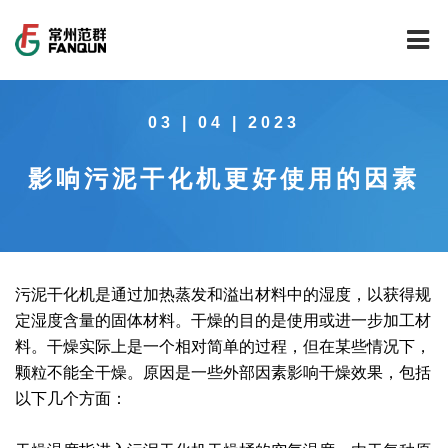
网站首页
03 | 04 | 2023
关于我们
影响污泥干化机更好使用的因素
干燥设备
公司介绍
工程案例
公司风貌
新能源行业锂电池专用干燥焙烧设备
技术中心
公司荣誉
载体催化剂全自动生产线系列
新能源新材料行业
污泥干化机是通过加热蒸发和溢出材料中的湿度，以获得规
定湿度含量的固体材料。干燥的目的是使用或进一步加工材
新闻中心
范群文化
回转圆筒干燥焙烧系列
制药行业
工程实验室
料。干燥实际上是一个相对简单的过程，但在某些情况下，
颗粒不能全干燥。原因是一些外部因素影响干燥效果，包括
服务中心
公司大事记
气流干燥系列
食品行业
工程技术中心
范群新闻
以下几个方面：
社会责任
喷雾干燥机系列
环保行业
质量监督技术中心
行业新闻
常见问题