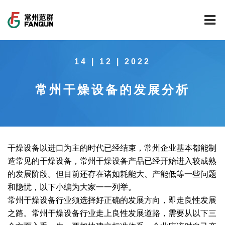
网站首页
14 | 12 | 2022
关于我们
常州干燥设备的发展分析
干燥设备
公司介绍
工程案例
公司风貌
新能源行业锂电池专用干燥焙烧设备
技术中心
公司荣誉
载体催化剂全自动生产线系列
新能源新材料行业
干燥设备以进口为主的时代已经结束，常州企业基本都能制
造常见的干燥设备，常州干燥设备产品已经开始进入较成熟
新闻中心
范群文化
回转圆筒干燥焙烧系列
制药行业
工程实验室
的发展阶段。但目前还存在诸如耗能大、产能低等一些问题
和隐忧，以下小编为大家一一列举。
服务中心
公司大事记
气流干燥系列
食品行业
工程技术中心
范群新闻
常州干燥设备行业须选择好正确的发展方向，即走良性发展
之路。常州干燥设备行业走上良性发展道路，需要从以下三
社会责任
喷雾干燥机系列
环保行业
质量监督技术中心
行业新闻
常见问题