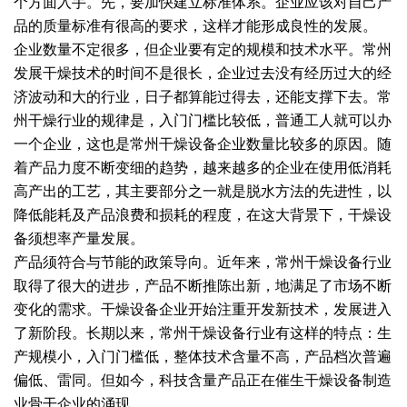
个方面入手。先，要加快建立标准体系。企业应该对自己产
品的质量标准有很高的要求，这样才能形成良性的发展。
绿色发展
带式干燥焙烧系列
化工行业
技术专栏
全球契约组织成员
企业数量不定很多，但企业要有定的规模和技术水平。常州
人才招聘
真空干燥系列
公共责任
绿色工厂
发展干燥技术的时间不是很长，企业过去没有经历过大的经
济波动和大的行业，日子都算能过得去，还能支撑下去。常
联系我们
圆盘干燥机系列
节能环保
绿色供应链
州干燥行业的规律是，入门门槛比较低，普通工人就可以办
一个企业，这也是常州干燥设备企业数量比较多的原因。随
联系我们
桨叶式干燥系列
公益支持
着产品力度不断变细的趋势，越来越多的企业在使用低消耗
高产出的工艺，其主要部分之一就是脱水方法的先进性，以
载体干燥系列
社会责任报告
降低能耗及产品浪费和损耗的程度，在这大背景下，干燥设
备须想率产量发展。
滚筒干燥系列
社会责任
产品须符合与节能的政策导向。近年来，常州干燥设备行业
沸腾干燥系列
取得了很大的进步，产品不断推陈出新，地满足了市场不断
变化的需求。干燥设备企业开始注重开发新技术，发展进入
烘箱干燥系列
了新阶段。长期以来，常州干燥设备行业有这样的特点：生
产规模小，入门门槛低，整体技术含量不高，产品档次普遍
管束干燥系列
偏低、雷同。但如今，科技含量产品正在催生干燥设备制造
业骨干企业的涌现。