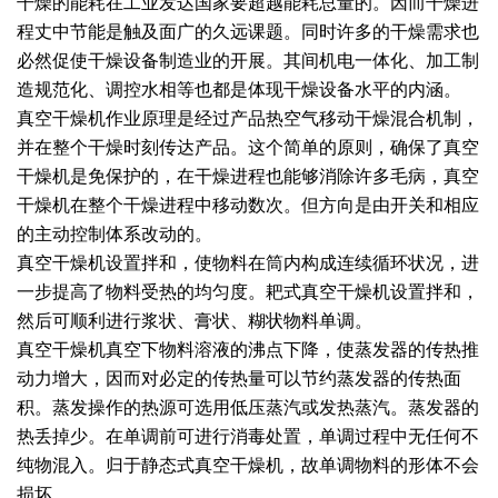
干燥的能耗在工业发达国家要超越能耗总量的。因而干燥进
程丈中节能是触及面广的久远课题。同时许多的干燥需求也
绿色发展
带式干燥焙烧系列
化工行业
技术专栏
全球契约组织成员
必然促使干燥设备制造业的开展。其间机电一体化、加工制
人才招聘
真空干燥系列
公共责任
绿色工厂
造规范化、调控水相等也都是体现干燥设备水平的内涵。
真空干燥机作业原理是经过产品热空气移动干燥混合机制，
联系我们
圆盘干燥机系列
节能环保
绿色供应链
并在整个干燥时刻传达产品。这个简单的原则，确保了真空
干燥机是免保护的，在干燥进程也能够消除许多毛病，真空
联系我们
桨叶式干燥系列
公益支持
干燥机在整个干燥进程中移动数次。但方向是由开关和相应
的主动控制体系改动的。
载体干燥系列
社会责任报告
真空干燥机设置拌和，使物料在筒内构成连续循环状况，进
一步提高了物料受热的均匀度。耙式真空干燥机设置拌和，
滚筒干燥系列
社会责任
然后可顺利进行浆状、膏状、糊状物料单调。
沸腾干燥系列
真空干燥机真空下物料溶液的沸点下降，使蒸发器的传热推
动力增大，因而对必定的传热量可以节约蒸发器的传热面
烘箱干燥系列
积。蒸发操作的热源可选用低压蒸汽或发热蒸汽。蒸发器的
热丢掉少。在单调前可进行消毒处置，单调过程中无任何不
管束干燥系列
纯物混入。归于静态式真空干燥机，故单调物料的形体不会
损坏。