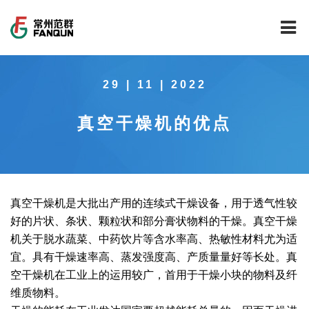
网站首页
29 | 11 | 2022
关于我们
真空干燥机的优点
干燥设备
公司介绍
工程案例
公司风貌
新能源行业锂电池专用干燥焙烧设备
技术中心
公司荣誉
载体催化剂全自动生产线系列
新能源新材料行业
真空干燥机是大批出产用的连续式干燥设备，用于透气性较
好的片状、条状、颗粒状和部分膏状物料的干燥。真空干燥
新闻中心
范群文化
回转圆筒干燥焙烧系列
制药行业
工程实验室
机关于脱水蔬菜、中药饮片等含水率高、热敏性材料尤为适
宜。具有干燥速率高、蒸发强度高、产质量量好等长处。真
服务中心
公司大事记
气流干燥系列
食品行业
工程技术中心
范群新闻
空干燥机在工业上的运用较广，首用于干燥小块的物料及纤
维质物料。
社会责任
喷雾干燥机系列
环保行业
质量监督技术中心
行业新闻
常见问题