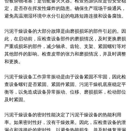
否被杂物堵塞；是否配备灭火器。检查热源供应是否安全稳
定，是否存在挥发性爆炸的隐患。确保生产现场干燥通风，
绿色发展
带式干燥焙烧系列
化工行业
技术专栏
全球契约组织成员
避免高温潮湿环境中水分引起的电路短路连接和设备腐蚀。
人才招聘
真空干燥系列
公共责任
绿色工厂
污泥干燥设备的大部分故障是由磨损损坏的部件引起的。因
联系我们
圆盘干燥机系列
节能环保
绿色供应链
此，在启动前，应检查设备部件的磨损情况，及时更换磨损
严重或损坏的部件，减少轴承、齿轮、支架、紧固螺钉等对
联系我们
桨叶式干燥系列
公益支持
其他部件的影响。检查皮带的张力和磨损情况，并及时调整
和更换。
载体干燥系列
社会责任报告
污泥干燥设备工作异常振动是由于设备紧固不牢固，因此检
滚筒干燥系列
社会责任
查设备螺钉是否紧固、紧固件紧固、污泥干燥机底座稳定平
沸腾干燥系列
衡等，以免造成设备异常振动、位移、磨损损坏，松动部位
及时紧固。
烘箱干燥系列
污泥干燥设备的密封性能决定了污泥干燥设备的热能利用
管束干燥系列
率。如果密封性好，没有干燥效果。因此，应检查设备的泄
漏点和连接处的密封性，以避免热能损失，并及时修复泄漏