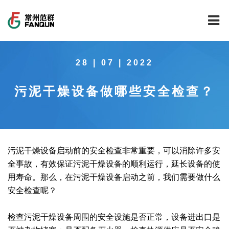
网站首页
28 | 07 | 2022
关于我们
污泥干燥设备做哪些安全检查？
干燥设备
公司介绍
工程案例
公司风貌
新能源行业锂电池专用干燥焙烧设备
技术中心
公司荣誉
载体催化剂全自动生产线系列
新能源新材料行业
污泥干燥设备启动前的安全检查非常重要，可以消除许多安
全事故，有效保证污泥干燥设备的顺利运行，延长设备的使
新闻中心
范群文化
回转圆筒干燥焙烧系列
制药行业
工程实验室
用寿命。那么，在污泥干燥设备启动之前，我们需要做什么
安全检查呢？
服务中心
公司大事记
气流干燥系列
食品行业
工程技术中心
范群新闻
检查污泥干燥设备周围的安全设施是否正常，设备进出口是
社会责任
喷雾干燥机系列
环保行业
质量监督技术中心
行业新闻
常见问题