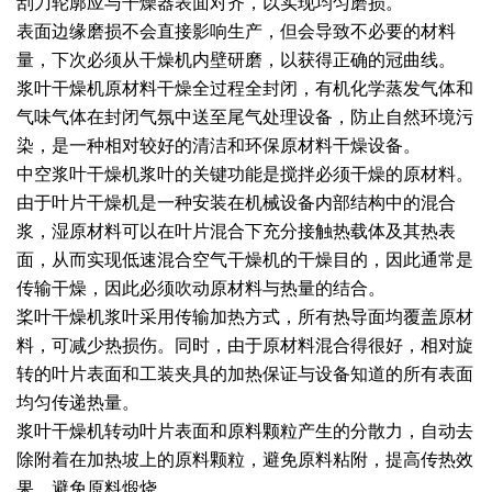
刮刀轮廓应与干燥器表面对齐，以实现均匀磨损。
表面边缘磨损不会直接影响生产，但会导致不必要的材料
绿色发展
带式干燥焙烧系列
化工行业
技术专栏
全球契约组织成员
量，下次必须从干燥机内壁研磨，以获得正确的冠曲线。
人才招聘
真空干燥系列
公共责任
绿色工厂
浆叶干燥机原材料干燥全过程全封闭，有机化学蒸发气体和
气味气体在封闭气氛中送至尾气处理设备，防止自然环境污
联系我们
圆盘干燥机系列
节能环保
绿色供应链
染，是一种相对较好的清洁和环保原材料干燥设备。
中空浆叶干燥机浆叶的关键功能是搅拌必须干燥的原材料。
联系我们
桨叶式干燥系列
公益支持
由于叶片干燥机是一种安装在机械设备内部结构中的混合
浆，湿原材料可以在叶片混合下充分接触热载体及其热表
载体干燥系列
社会责任报告
面，从而实现低速混合空气干燥机的干燥目的，因此通常是
传输干燥，因此必须吹动原材料与热量的结合。
滚筒干燥系列
社会责任
桨叶干燥机浆叶采用传输加热方式，所有热导面均覆盖原材
沸腾干燥系列
料，可减少热损伤。同时，由于原材料混合得很好，相对旋
转的叶片表面和工装夹具的加热保证与设备知道的所有表面
烘箱干燥系列
均匀传递热量。
浆叶干燥机转动叶片表面和原料颗粒产生的分散力，自动去
管束干燥系列
除附着在加热坡上的原料颗粒，避免原料粘附，提高传热效
果，避免原料煅烧。