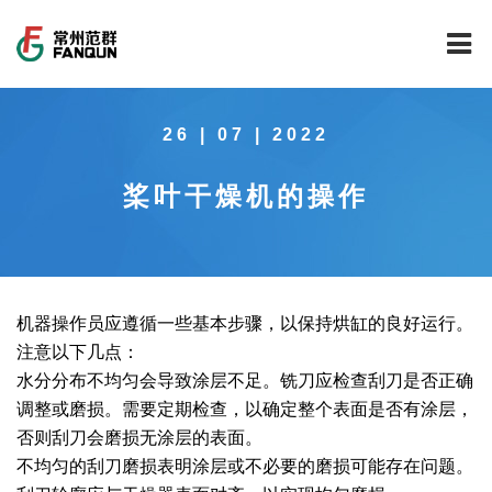
网站首页
26 | 07 | 2022
关于我们
桨叶干燥机的操作
干燥设备
公司介绍
工程案例
公司风貌
新能源行业锂电池专用干燥焙烧设备
技术中心
公司荣誉
载体催化剂全自动生产线系列
新能源新材料行业
机器操作员应遵循一些基本步骤，以保持烘缸的良好运行。
注意以下几点：
新闻中心
范群文化
回转圆筒干燥焙烧系列
制药行业
工程实验室
水分分布不均匀会导致涂层不足。铣刀应检查刮刀是否正确
调整或磨损。需要定期检查，以确定整个表面是否有涂层，
服务中心
公司大事记
气流干燥系列
食品行业
工程技术中心
范群新闻
否则刮刀会磨损无涂层的表面。
不均匀的刮刀磨损表明涂层或不必要的磨损可能存在问题。
社会责任
喷雾干燥机系列
环保行业
质量监督技术中心
行业新闻
常见问题