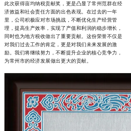
此次获得亩均纳税贡献奖，更是凸显了常州范群在经
绿色发展
带式干燥焙烧系列
化工行业
技术专栏
全球契约组织成员
济效益和社会责任方面的出色表现。在过去的一年
里，公司积极应对市场挑战，不断优化生产经营管
人才招聘
真空干燥系列
公共责任
绿色工厂
理，提高生产效率，实现了产值和利润的稳步增长，
同时也为地方税收做出了重要贡献。这份荣誉不仅是
联系我们
圆盘干燥机系列
节能环保
绿色供应链
对我们过去工作的肯定，更是对我们未来发展的激
联系我们
桨叶式干燥系列
公益支持
励。我们将继续努力，不断提升企业的核心竞争力，
为常州市的经济发展做出更大的贡献。
载体干燥系列
社会责任报告
滚筒干燥系列
社会责任
沸腾干燥系列
烘箱干燥系列
管束干燥系列