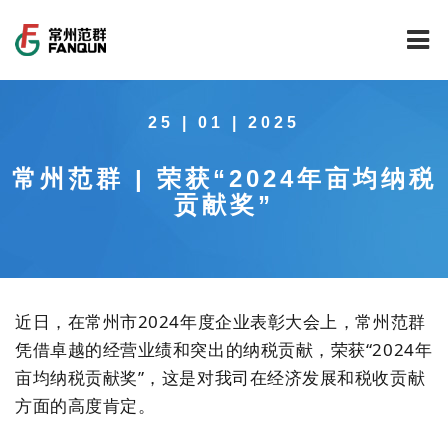
网站首页
25 | 01 | 2025
关于我们
常州范群 | 荣获“2024年亩均纳税
干燥设备
公司介绍
贡献奖”
工程案例
公司风貌
新能源行业锂电池专用干燥焙烧设备
技术中心
公司荣誉
载体催化剂全自动生产线系列
新能源新材料行业
近日，在常州市2024年度企业表彰大会上，常州范群
新闻中心
范群文化
回转圆筒干燥焙烧系列
制药行业
工程实验室
凭借卓越的经营业绩和突出的纳税贡献，荣获“2024年
亩均纳税贡献奖”，这是对我司在经济发展和税收贡献
服务中心
公司大事记
气流干燥系列
食品行业
工程技术中心
范群新闻
方面的高度肯定。
社会责任
喷雾干燥机系列
环保行业
质量监督技术中心
行业新闻
常见问题