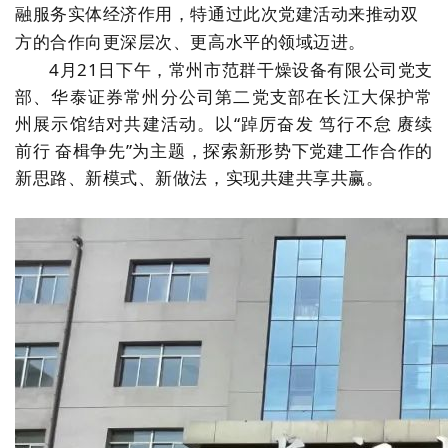
融服务实体经济作用，特通过此次党建活动来推动双
绿色发展
带式干燥焙烧系列
化工行业
技术专栏
全球契约组织成员
方的合作向更深层次、更高水平的领域迈进。
4月21日下午，常州市范群干燥设备有限公司党支
人才招聘
真空干燥系列
公共责任
绿色工厂
部、华泰证券常州分公司第二党支部在长江大保护常
州展示馆结对共建活动。以“踔厉奋发 笃行不怠 赓续
联系我们
圆盘干燥机系列
节能环保
绿色供应链
前行 奋楫争先”为主题，探索新形势下党建工作合作的
联系我们
桨叶式干燥系列
公益支持
新思路、新模式、新做法，实现共建共享共赢。
载体干燥系列
社会责任报告
滚筒干燥系列
社会责任
沸腾干燥系列
烘箱干燥系列
管束干燥系列