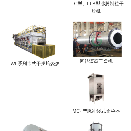
FLC型、FLB型沸腾制粒干
燥机
回转滚筒干燥机
WL系列带式干燥焙烧炉
MC-I型脉冲袋式除尘器