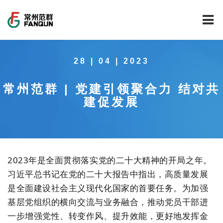
网站首页
28 | 04 | 2023
关于我们
常州范群 | 党建引领聚合力 结对共
干燥设备
公司介绍
建促发展
工程案例
公司风貌
新能源行业锂电池专用干燥焙烧设备
技术中心
公司荣誉
载体催化剂全自动生产线系列
新能源新材料行业
2023年是全面贯彻落实党的二十大精神的开局之年。
新闻中心
范群文化
回转圆筒干燥焙烧系列
制药行业
工程实验室
习近平总书记在党的二十大报告中指出，高质量发展
是全面建设社会主义现代化国家的首要任务。为加强
服务中心
公司大事记
气流干燥系列
食品行业
工程技术中心
范群新闻
基层党组织的横向交流与业务融合，推动党员干部进
一步增强党性、转变作风、提升效能，更好地发挥金
社会责任
喷雾干燥机系列
环保行业
质量监督技术中心
行业新闻
常见问题