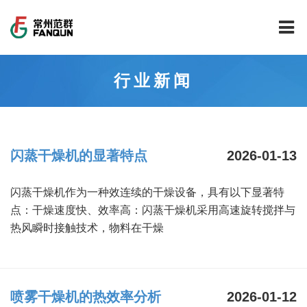
网站首页
行业新闻
关于我们
干燥设备
公司介绍
闪蒸干燥机的显著特点
2026-01-13
工程案例
公司风貌
新能源行业锂电池专用干燥焙烧设备
闪蒸干燥机作为一种效连续的干燥设备，具有以下显著特
技术中心
公司荣誉
载体催化剂全自动生产线系列
新能源新材料行业
点：干燥速度快、效率高：闪蒸干燥机采用高速旋转搅拌与
热风瞬时接触技术，物料在干燥
新闻中心
范群文化
回转圆筒干燥焙烧系列
制药行业
工程实验室
服务中心
公司大事记
气流干燥系列
食品行业
工程技术中心
范群新闻
喷雾干燥机的热效率分析
2026-01-12
社会责任
喷雾干燥机系列
环保行业
质量监督技术中心
行业新闻
常见问题