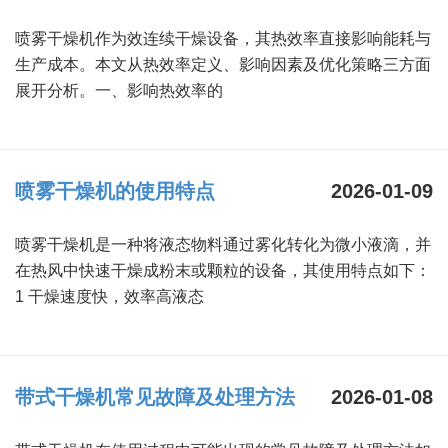
绿色发展
带式干燥焙烧系列
化工行业
技术专栏
全球契约组织成员
喷雾干燥机作为效连续干燥设备，其热效率直接影响能耗与
生产成本。本文从热效率定义、影响因素及优化策略三方面
人才招聘
真空干燥系列
公共责任
绿色工厂
展开分析。一、影响热效率的
联系我们
圆盘干燥机系列
节能环保
绿色供应链
联系我们
桨叶式干燥系列
公益支持
喷雾干燥机的使用特点
2026-01-09
载体干燥系列
社会责任报告
喷雾干燥机是一种将液态物料通过雾化转化为微小液滴，并
滚筒干燥系列
社会责任
在热风中快速干燥成粉末或颗粒的设备，其使用特点如下：
1 干燥速度快，效率高液态
沸腾干燥系列
烘箱干燥系列
带式干燥机常见故障及处理方法
2026-01-08
管束干燥系列