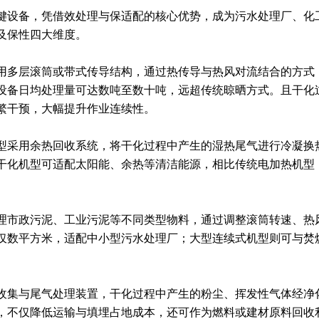
键设备，凭借效处理与保适配的核心优势，成为污水处理厂、化
及保性四大维度。
用多层滚筒或带式传导结构，通过热传导与热风对流结合的方式
单台设备日均处理量可达数吨至数十吨，远超传统晾晒方式。且干
繁干预，大幅提升作业连续性。
型采用余热回收系统，将干化过程中产生的湿热尾气进行冷凝换
温干化机型可适配太阳能、余热等清洁能源，相比传统电加热机型
理市政污泥、工业污泥等不同类型物料，通过调整滚筒转速、热
仅数平方米，适配中小型污水处理厂；大型连续式机型则可与焚
收集与尾气处理装置，干化过程中产生的粉尘、挥发性气体经净
上，不仅降低运输与填埋占地成本，还可作为燃料或建材原料回收