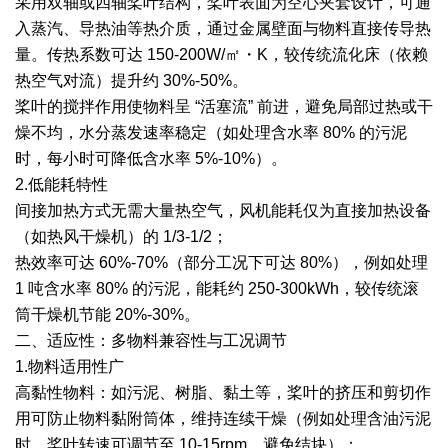
采用双轴或四轴桨叶结构，桨叶表面为空心夹套设计，可通
入蒸汽、导热油等热介质，通过金属壁面与物料直接传导热
绿色发展
带式干燥焙烧系列
化工行业
技术专栏
全球契约组织成员
量。传热系数可达 150-200W/㎡・K，较传统流化床（依赖
人才招聘
真空干燥系列
公共责任
绿色工厂
热空气对流）提升约 30%-50%。
桨叶的搅拌作用使物料呈 “活塞流” 前进，避免局部过热或干
联系我们
圆盘干燥机系列
节能环保
绿色供应链
燥不均，水分蒸发速率稳定（如处理含水率 80% 的污泥
时，每小时可降低含水率 5%-10%）。
联系我们
桨叶式干燥系列
公益支持
2.低能耗特性
间接加热方式无需大量热空气，风机能耗仅为直接加热设备
载体干燥系列
社会责任报告
（如热风干燥机）的 1/3-1/2；
热效率可达 60%-70%（部分工况下可达 80%），例如处理
滚筒干燥系列
社会责任
1 吨含水率 80% 的污泥，能耗约 250-300kWh，较传统滚
沸腾干燥系列
筒干燥机节能 20%-30%。
二、适应性：多物料兼容性与工况调节
烘箱干燥系列
1.物料适用性广
高黏性物料：如污泥、树脂、黏土等，桨叶的挤压和剪切作
管束干燥系列
用可防止物料黏附筒体，维持连续干燥（例如处理含油污泥
时，桨叶转速可调节至 10-15rpm，避免结块）；