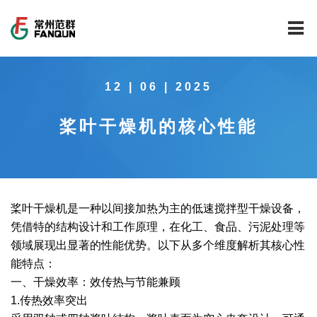
网站首页
12 | 06 | 2025
关于我们
桨叶干燥机的核心性能
干燥设备
公司介绍
工程案例
公司风貌
新能源行业锂电池专用干燥焙烧设备
技术中心
公司荣誉
载体催化剂全自动生产线系列
新能源新材料行业
桨叶干燥机是一种以间接加热为主的低速搅拌型干燥设备，
凭借特的结构设计和工作原理，在化工、食品、污泥处理等
新闻中心
范群文化
回转圆筒干燥焙烧系列
制药行业
工程实验室
领域展现出显著的性能优势。以下从多个维度解析其核心性
能特点：
服务中心
公司大事记
气流干燥系列
食品行业
工程技术中心
范群新闻
一、干燥效率：效传热与节能兼顾
1.传热效率突出
社会责任
喷雾干燥机系列
环保行业
质量监督技术中心
行业新闻
常见问题