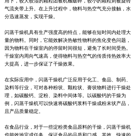
用下，较大较湿的颗粒团被机械破碎，较小的颗粒则被旋转
气流夹带上升。在上升过程中，物料与热空气充分接触，水
绿色发展
带式干燥焙烧系列
化工行业
技术专栏
全球契约组织成员
分迅速蒸发，实现干燥。
人才招聘
真空干燥系列
公共责任
绿色工厂
闪蒸干燥机具有生产强度高的特点，能够在短时间内处理大
联系我们
圆盘干燥机系列
节能环保
绿色供应链
量的物料。同时，它能效解决热敏性物料的焦化变色问题，
因为物料在干燥室内的停留时间很短，避免了长时间受热。
联系我们
桨叶式干燥系列
公益支持
干燥室内周向气速高，使得物料与热空气的传质传热效率大
大提高，进一步保证了干燥效果。
载体干燥系列
社会责任报告
在实际应用中，闪蒸干燥机广泛应用于化工、食品、制药、
滚筒干燥系列
社会责任
染料等行业，可对各种粉状、颗粒状、膏状物料进行干燥处
沸腾干燥系列
理，如碳酸钙、淀粉、染料中间体等。以碳酸钙的干燥为
例，闪蒸干燥机可以快速将碳酸钙浆料干燥成粉末状产品，
烘箱干燥系列
且产品质量稳定。
管束干燥系列
在食品行业，对于一些淀粉类食品原料的干燥，闪蒸干燥机
也能效地完成任务，保证食品的品质和口感。其效、快速的