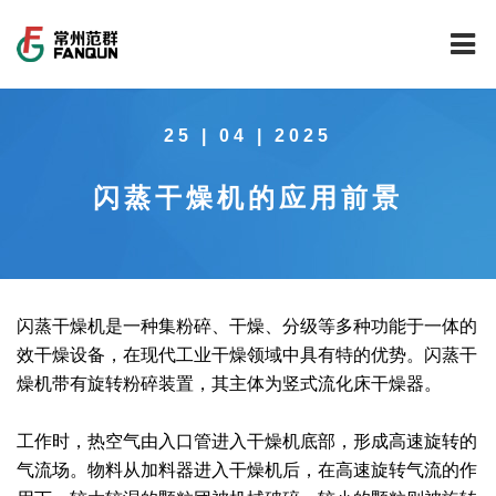
网站首页
25 | 04 | 2025
关于我们
闪蒸干燥机的应用前景
干燥设备
公司介绍
工程案例
公司风貌
新能源行业锂电池专用干燥焙烧设备
技术中心
公司荣誉
载体催化剂全自动生产线系列
新能源新材料行业
闪蒸干燥机是一种集粉碎、干燥、分级等多种功能于一体的
效干燥设备，在现代工业干燥领域中具有特的优势。闪蒸干
新闻中心
范群文化
回转圆筒干燥焙烧系列
制药行业
工程实验室
燥机带有旋转粉碎装置，其主体为竖式流化床干燥器。
服务中心
公司大事记
气流干燥系列
食品行业
工程技术中心
范群新闻
工作时，热空气由入口管进入干燥机底部，形成高速旋转的
气流场。物料从加料器进入干燥机后，在高速旋转气流的作
社会责任
喷雾干燥机系列
环保行业
质量监督技术中心
行业新闻
常见问题