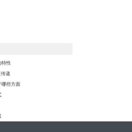
的特性
暖传递
于哪些方面
式
素