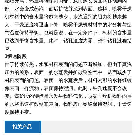
继续升高，热量将转移到内部，从而蒸发表面将移动到内
部，水会变成蒸汽，然后扩散并流到表面。这样，喷雾干燥
绿色发展
带式干燥焙烧系列
化工行业
技术专栏
全球契约组织成员
机材料中的含水量将越来越少，水流遇到的阻力将越来越
人才招聘
真空干燥系列
公共责任
绿色工厂
大。干燥速度将迅速下降，喷雾干燥机材料中的水分将与空
气温度保持平衡。也就是说，在一定条件下，材料的含水量
联系我们
圆盘干燥机系列
节能环保
绿色供应链
已达到平衡含水量。此时，钻孔速度为零，整个钻孔过程结
束。
联系我们
桨叶式干燥系列
公益支持
3恒速阶段
由于持续传热，水和材料表面的问题不断增加，但由于蒸汽
载体干燥系列
社会责任报告
压力的关系，表面上的水蒸发并扩散到空气中，从而减少了
材料表面的问题。表面上的水蒸发后，材料内部的水将继续
滚筒干燥系列
社会责任
像表面一样流动，表面保持湿润。此时，钻孔速度不会改
沸腾干燥系列
变。该阶段的特点是水发生物料气化，喷雾干燥机物料内层
的水将迅速扩散到其表面。物料表面始终保持湿润，干燥速
烘箱干燥系列
度保持不变。
管束干燥系列
相关产品