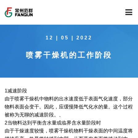
网站首页
12 | 05 | 2022
关于我们
喷雾干燥机的工作阶段
干燥设备
公司介绍
工程案例
公司风貌
新能源行业锂电池专用干燥焙烧设备
技术中心
公司荣誉
载体催化剂全自动生产线系列
新能源新材料行业
1减速阶段
由于喷雾干燥机中物料的出水速度低于表面气化速度，部分
新闻中心
范群文化
回转圆筒干燥焙烧系列
制药行业
工程实验室
物料表面会变干。因此，应缓慢降低气化水的量。这个过程
被称为无聊的减速阶段。、
服务中心
公司大事记
气流干燥系列
食品行业
工程技术中心
范群新闻
2当物料达到平衡含水量或临界含水量阶段时
由于干燥速度较慢，喷雾干燥机物料干燥表面的中间温度将
社会责任
喷雾干燥机系列
环保行业
质量监督技术中心
行业新闻
常见问题