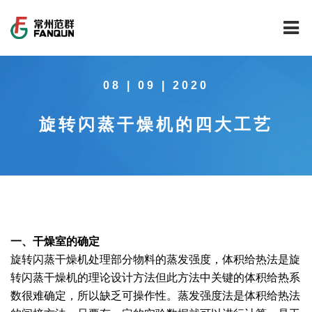
网站首页
08 | 09 | 2020
关于我们
旋转闪蒸干燥机的四大工艺
干燥设备
公司介绍
工程案例
公司风貌
新能源行业锂电池专用干燥焙烧设备
技术中心
公司荣誉
载体催化剂全自动生产线系列
新能源新材料行业
新闻中心
范群文化
回转圆筒干燥焙烧系列
制药行业
工程实验室
一、干燥室的确定
旋转闪蒸干燥机处理部分物料的蒸发强度，体积给热法是旋
服务中心
公司大事记
气流干燥系列
食品行业
工程技术中心
范群新闻
转闪蒸干燥机的理论设计方法但此方法中关键的体积给热系
数很难确定，所以缺乏可操作性。蒸发强度法是体积给热法
社会责任
喷雾干燥机系列
环保行业
质量监督技术中心
行业新闻
常见问题