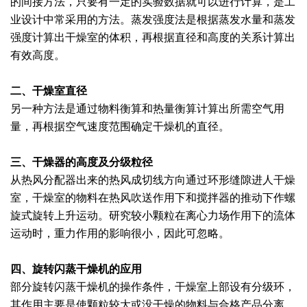
的间接方法，只要有一定的实验数据就可以进行计算，是工
业设计中常采用的方法。蒸发强度法是根据蒸发水量和蒸发
绿色发展
带式干燥焙烧系列
化工行业
技术专栏
全球契约组织成员
强度计算出干燥室的体积，再根据直径和高度的关系计算出
人才招聘
真空干燥系列
公共责任
绿色工厂
有效高度。
联系我们
圆盘干燥机系列
节能环保
绿色供应链
二、干燥室直径
另一种方法是通过物料衡算和热量衡算计算出所需空气用
联系我们
桨叶式干燥系列
公益支持
量，再根据空气速度范围确定干燥机的直径。
载体干燥系列
社会责任报告
三、干燥器的高度及分级粒径
从热风分配器出来的热风成切线方向通过环形缝隙进人干燥
滚筒干燥系列
社会责任
室，干燥室的物料在热风吹送作用下和搅拌器的推动下作螺
沸腾干燥系列
旋式旋转上升运动。研究较小颗粒在离心力场作用下的流体
运动时，重力作用的影响很小，因此可忽略。
烘箱干燥系列
四、旋转闪蒸干燥机的应用
管束干燥系列
部分旋转闪蒸干燥机的操作条件，干燥室上部设有分级环，
其作用主要是使颗粒较大或没干燥的物料与合格产品分离，