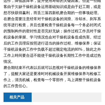
运作，降低故障率，提升使用寿命的关键因素。但是一些顾
客由于欠缺干燥机设备运用基础知识或是由于赶工期，或是
绿色发展
带式干燥焙烧系列
化工行业
技术专栏
全球契约组织成员
想尽快获得赢利，而丢三落四新机磨合期的一些事项处理。
人才招聘
真空干燥系列
公共责任
绿色工厂
在磨合需要注意经常对干燥机设备的润滑、冷却水、刹车系
统等进行检查，并且也要检查干燥机设备每一个务必封闭式
联系我们
圆盘干燥机系列
节能环保
绿色供应链
的预制构件的密封性是否完好无缺；操作过程工作员对干燥
机设备的掌握、学习情况也会对干燥机设备造成伤害。经过
联系我们
桨叶式干燥系列
公益支持
后的工作员理应按照进行适当的操作过程、维修保养；保证
干燥机设备的工作中负载不超过额定电流的80%，除此之外
载体干燥系列
社会责任报告
工作上時间要合适不能使干燥机设备长期性工作中造成过热
情况。
滚筒干燥系列
社会责任
磨合期结束不代表以后就可以忽视对干燥机设备的维修保养
沸腾干燥系列
了，提醒大家还是要准时对机械设备开展维修保养与检修工
作上，清洗机械，检查每一个零部件，马上调整干燥机设备
烘箱干燥系列
的工作责任心。
管束干燥系列
相关产品