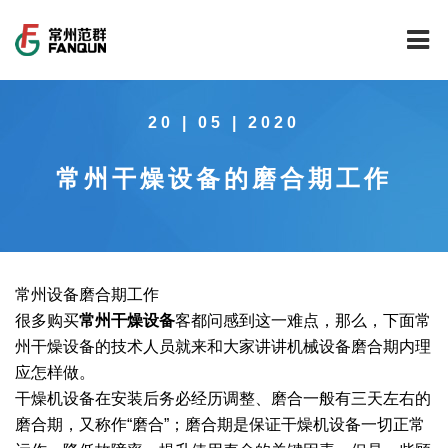
网站首页
20 | 05 | 2020
关于我们
常州干燥设备的磨合期工作
干燥设备
公司介绍
工程案例
公司风貌
新能源行业锂电池专用干燥焙烧设备
技术中心
公司荣誉
载体催化剂全自动生产线系列
新能源新材料行业
常州设备磨合期工作
很多购买
常州干燥设备
客都问感到这一难点，那么，下面常
新闻中心
范群文化
回转圆筒干燥焙烧系列
制药行业
工程实验室
州干燥设备的技术人员就来和大家讲讲机械设备磨合期内理
应怎样做。
服务中心
公司大事记
气流干燥系列
食品行业
工程技术中心
范群新闻
干燥机设备在安装后务必经历调整、磨合一般有三天左右的
磨合期，又称作“磨合”；磨合期是保证干燥机设备一切正常
社会责任
喷雾干燥机系列
环保行业
质量监督技术中心
行业新闻
常见问题