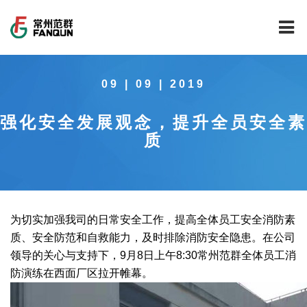
网站首页
09 | 09 | 2019
关于我们
强化安全发展观念，提升全员安全素
干燥设备
公司介绍
质
工程案例
公司风貌
新能源行业锂电池专用干燥焙烧设备
技术中心
公司荣誉
载体催化剂全自动生产线系列
新能源新材料行业
为切实加强我司的日常安全工作，提高全体员工安全消防素
新闻中心
范群文化
回转圆筒干燥焙烧系列
制药行业
工程实验室
质、安全防范和自救能力，及时排除消防安全隐患。在公司
领导的关心与支持下，9月8日上午8:30常州范群全体员工消
服务中心
公司大事记
气流干燥系列
食品行业
工程技术中心
范群新闻
防演练在西面厂区拉开帷幕。
社会责任
喷雾干燥机系列
环保行业
质量监督技术中心
行业新闻
常见问题