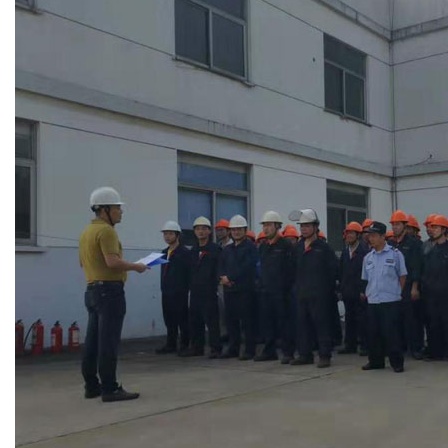
绿色发展
带式干燥焙烧系列
化工行业
技术专栏
全球契约组织成员
人才招聘
真空干燥系列
公共责任
绿色工厂
联系我们
圆盘干燥机系列
节能环保
绿色供应链
联系我们
桨叶式干燥系列
公益支持
载体干燥系列
社会责任报告
滚筒干燥系列
社会责任
沸腾干燥系列
烘箱干燥系列
管束干燥系列