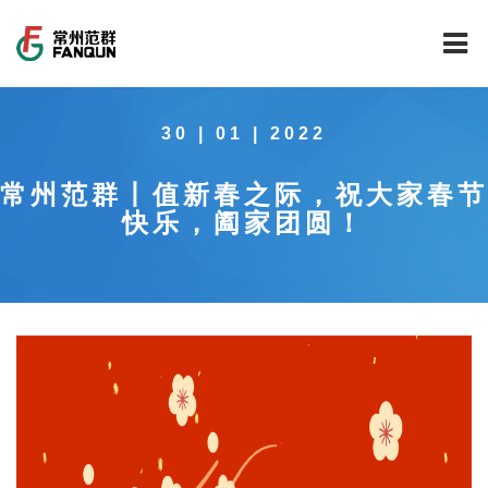
网站首页
30 | 01 | 2022
关于我们
常州范群丨值新春之际，祝大家春节
干燥设备
公司介绍
快乐，阖家团圆！
工程案例
公司风貌
新能源行业锂电池专用干燥焙烧设备
技术中心
公司荣誉
载体催化剂全自动生产线系列
新能源新材料行业
新闻中心
范群文化
回转圆筒干燥焙烧系列
制药行业
工程实验室
服务中心
公司大事记
气流干燥系列
食品行业
工程技术中心
范群新闻
社会责任
喷雾干燥机系列
环保行业
质量监督技术中心
行业新闻
常见问题