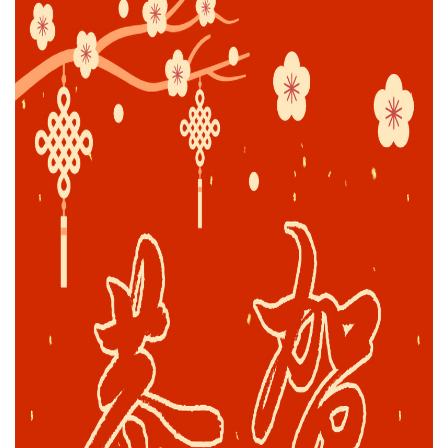
绿色发展
带式干燥焙烧系列
化工行业
技术专栏
全球契约组织成员
人才招聘
真空干燥系列
公共责任
绿色工厂
联系我们
圆盘干燥机系列
节能环保
绿色供应链
联系我们
桨叶式干燥系列
公益支持
载体干燥系列
社会责任报告
滚筒干燥系列
社会责任
沸腾干燥系列
烘箱干燥系列
管束干燥系列